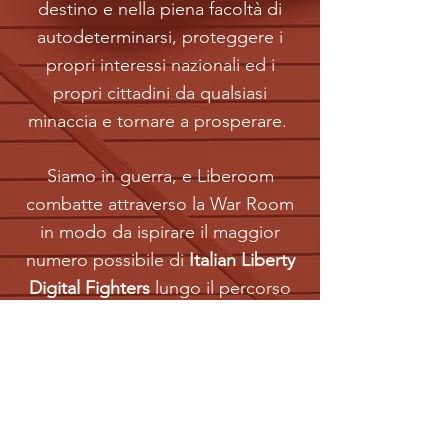
destino e nella piena facoltà di
autodeterminarsi, proteggere i
propri interessi nazionali ed i
propri cittadini da qualsiasi
minaccia e tornare a prosperare.
Siamo in guerra, e Liberoom
combatte attraverso la War Room
in modo da ispirare il maggior
numero possibile di
Italian Liberty
Digital Fighters
lungo il percorso
teso al cambiamento radicale dello
scenario politico e sociale italiano.
Seguendo la visione
strategica ispirata all’Arte della